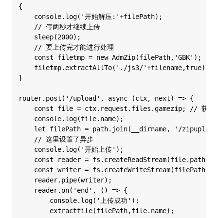
{

    console.log('开始解压:'+filePath);

    // 停两秒才继续上传

    sleep(2000);

    // 要上传完才能进行处理

    const filetmp = new AdmZip(filePath,'GBK');

    filetmp.extractAllTo('./js3/'+filename,true);  /
}

router.post('/upload', async (ctx, next) => {

    const file = ctx.request.files.gamezip; // 获
    console.log(file.name);

    let filePath = path.join(__dirname, '/zipupload
    // 这里设置了异步

    console.log('开始上传');

    const reader = fs.createReadStream(file.path);

    const writer = fs.createWriteStream(filePath);

    reader.pipe(writer);

    reader.on('end', () => {

        console.log('上传成功');

        extractfile(filePath,file.name);
