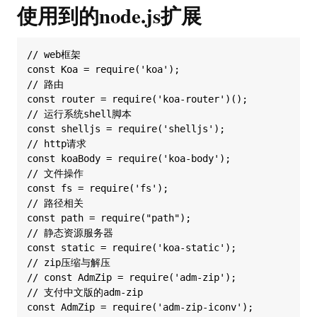
使用到的node.js扩展
// web框架

const Koa = require('koa');

// 路由

const router = require('koa-router')();

// 运行系统shell脚本

const shelljs = require('shelljs');

// http请求

const koaBody = require('koa-body');

// 文件操作

const fs = require('fs');

// 路径相关

const path = require("path");

// 静态资源服务器

const static = require('koa-static');

// zip压缩与解压

// const AdmZip = require('adm-zip');

// 支付中文版的adm-zip
