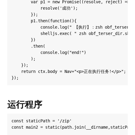
        var p1 = new Promise((resolve, reject) => {

            resolve('成功');

        });

        p1.then(function(){

            console.log(" 【执行】：zsh obf_terser_dir.
            shelljs.exec( " zsh obf_terser_dir.sh "
        })

        .then(

            console.log("end!")

        );

    });

    return ctx.body = Nav+"<p>正在执行任务!</p>";

运行程序
const staticPath = '/zip'

const main2 = static(path.join(__dirname,staticPath)