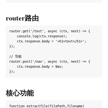
router路由
router.get('/test', async (ctx, next) => {

    console.log(ctx.response);

    ctx.response.body = '<h1>test</h1>';

});

// 导航

router.post('/nav', async (ctx, next) => {

    ctx.response.body = Nav;

核心功能
function extractfile(filePath,filename)
